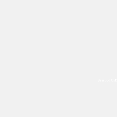
Běží pod C