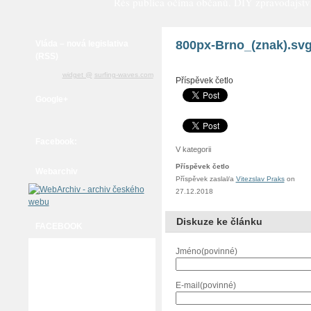
Rés publica očima občanů. DIY zpravodajství a
800px-Brno_(znak).sv
Vláda – nová legislativa
(RSS)
widget @
surfing-waves.com
Příspěvek četlo
Google+
Facebook:
V kategorii
Příspěvek četlo
Webarchiv
Příspěvek zaslal/a
Vitezslav Praks
on
27.12.2018
Diskuze ke článku
FACEBOOK
Jméno(povinné)
E-mail(povinné)