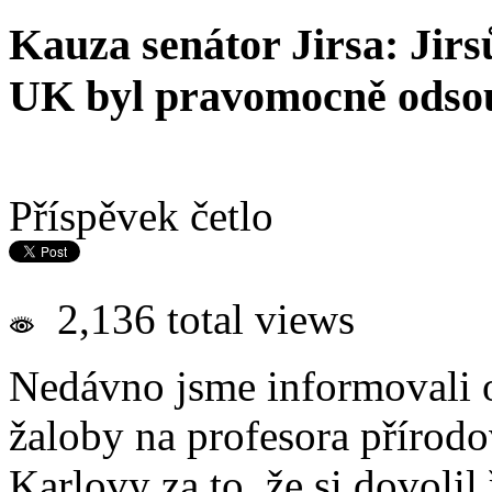
Kauza senátor Jirsa: Jirs
UK byl pravomocně odso
Příspěvek četlo
2,136 total views
Nedávno jsme informovali 
žaloby na profesora přírodo
Karlovy za to, že si dovolil