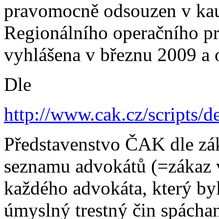
pravomocně odsouzen v kauz
Regionálního operačního pr
vyhlášena v březnu 2009 a o
Dle
http://www.cak.cz/scripts/d
Představenstvo ČAK dle zák
seznamu advokátů (=zákaz 
každého advokáta, který b
úmyslný trestný čin spácha