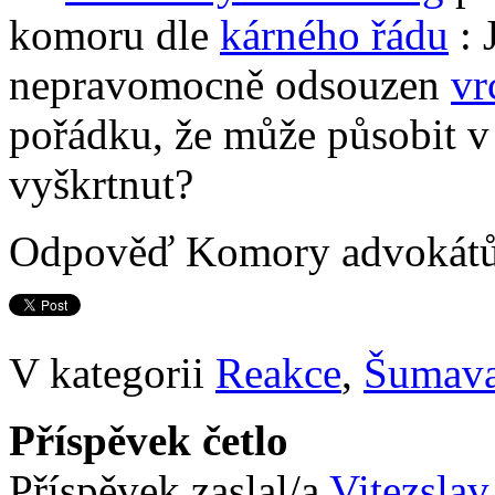
komoru dle
kárného řádu
: 
nepravomocně odsouzen
vr
pořádku, že může působit v
vyškrtnut?
Odpověď Komory advokátů n
V kategorii
Reakce
,
Šumav
Příspěvek četlo
Příspěvek zaslal/a
Vitezslav