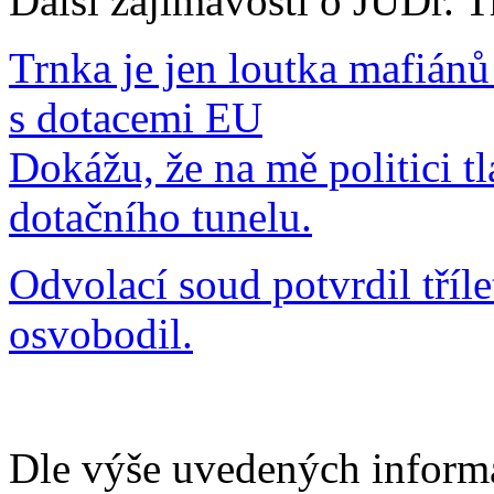
Další zajímavosti o JUDr. Tr
Trnka je jen loutka mafiánů
s dotacemi EU
Dokážu, že na mě politici tl
dotačního tunelu.
Odvolací soud potvrdil tří
osvobodil.
Dle výše uvedených informa