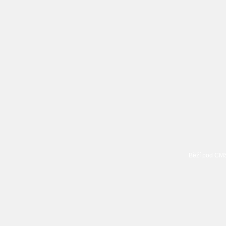
Běží pod C