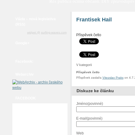
Rés publica očima občanů. DIY zpravodajství a
Frantisek Hail
Vláda – nová legislativa
(RSS)
widget @
surfing-waves.com
Příspěvek četlo
Google+
Facebook:
V kategorii
Příspěvek četlo
Webarchiv
Příspěvek zaslal/a
Vitezslav Praks
on 4.7.
Diskuze ke článku
FACEBOOK
Jméno(povinné)
E-mail(povinné)
Web