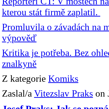
Reportéři ČT: V mostech na 
kterou stát firmě zaplatil.
Promluvila o závadách na m
výpověď
Kritika je potřeba. Bez ohl
znalkyně
Z kategorie
Komiks
Zaslal/a
Vitezslav Praks
on 
Josef Praks: Jak se pozn