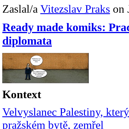
Zaslal/a
Vitezslav Praks
on 
Ready made komiks: Praco
diplomata
Kontext
Velvyslanec Palestiny, který
pražském bytě, zemřel