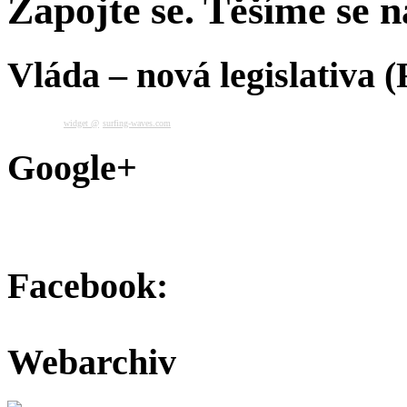
Zapojte se. Těšíme se na
Vláda – nová legislativa 
widget @
surfing-waves.com
Google+
Facebook:
Webarchiv