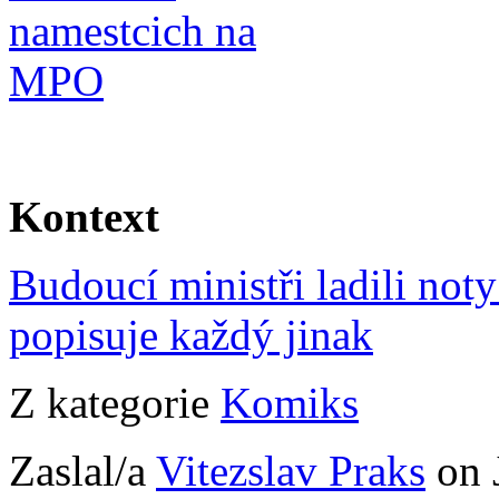
Kontext
Budoucí ministři ladili not
popisuje každý jinak
Z kategorie
Komiks
Zaslal/a
Vitezslav Praks
on 