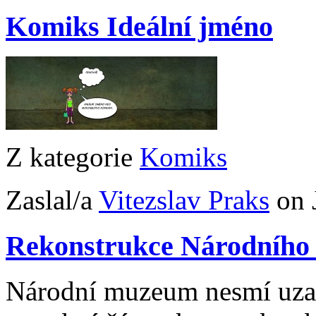
Komiks Ideální jméno
Z kategorie
Komiks
Zaslal/a
Vitezslav Praks
on 
Rekonstrukce Národního 
Národní muzeum nesmí uzav