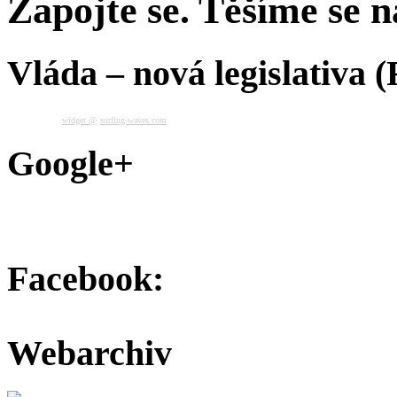
Zapojte se. Těšíme se na
Vláda – nová legislativa 
widget @
surfing-waves.com
Google+
Facebook:
Webarchiv