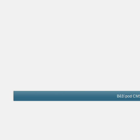
Běží pod C