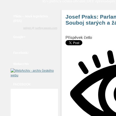
Rés publica očima občanů. DIY zpravodajství a
Josef Praks: Parla
Vláda – nová legislativa
(RSS)
Souboj starých a ž
widget @
surfing-waves.com
Google+
Příspěvek četlo
Facebook:
Webarchiv
FACEBOOK