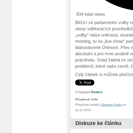
834 total views
Blížící se parlamentní volby 
obraz sdělovacích prostředků
„volby“ nelze uniknout, skand
meeting, tu na „live show“ part
blahoslavené Drtinové. Přes
absolutní a pro mne osobně 
prázdnotu. Snad žádná ze str
problémů, které naše země, že
Celý článek si můžete přečís
V kategorii
Reakce
Příspěvek četlo
Příspěvek zaslal/a
Vitezslav Praks
on
11.10.2013
Diskuze ke článku