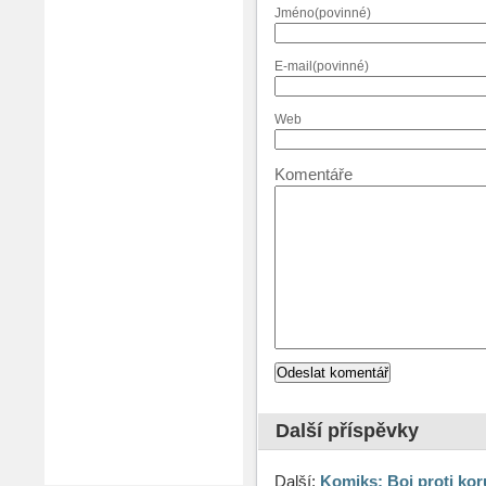
Jméno(povinné)
E-mail(povinné)
Web
Komentáře
Další příspěvky
Další:
Komiks: Boj proti kor