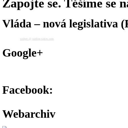
Zapojte se. Těšíme se na
Vláda – nová legislativa 
widget @
surfing-waves.com
Google+
Facebook:
Webarchiv