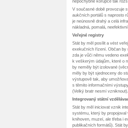
nepochybně korupce tak rozší
V současné době provozuje s
aukčních portálů s naprosto r
je neúnosně drahý a celá infra
nákladná, pomalá, neefektivní
Veřejné registry
Stát by měl posílit a vést veře
exekučních řízení. Občan by m
zda je vůči němu vedeno exek
k veškerým údajům, které o ně
by neměly být izolované (věcně
měly by být sjednoceny do stát
výstupově tak, aby umožňova
s těmito informačními výstupy
(Velký bratr nesmí vzniknout)
Integrovaný státní vzděláva
Stát by měl iniciovat vznik i
systému, který by propojoval
knihoven, muzeí, ale třeba i 
publikačních formátů). Stát by 