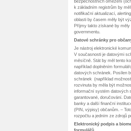
bezpečnostních omezení (och
k základním registrům by měl
notifikační aktualizací, alerti
oblasti by časem měly být vý
Příjmy takto získané by měly b
governmentu.
Datové schránky pro občany
Je nástroj elektronické komun
V současnosti je datovými sc
měsíčně. Stát by měl tento ko
například doplněním formulá
datových schránek. Posílen by
schránek (například možnost 
rozvinuta by měla být možnos
informační systém datových 
garantované, doručování. Da
banky a další finanční instit
(PIN, výpisy) občanům. – Tot
rozpočtu a jedním ze zdrojů p
Elektronický podpis a biome
formulářů