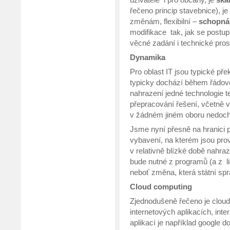
řečeno princip stavebnice), 
změnám, flexibilní –
schopná
modifikace tak, jak se postu
věcné zadání i technické pros
Dynamika
Pro oblast IT jsou typické pře
typicky dochází během řádově
nahrazení jedné technologie te
přepracování řešení, včetně 
v žádném jiném oboru nedoc
Jsme nyní přesně na hranici 
vybavení, na kterém jsou pro
v relativně blízké době nahr
bude nutné z programů (a z li
neboť změna, která státní spr
Cloud computing
Zjednodušeně řečeno je cloud
internetových aplikacích, int
aplikací je například google d