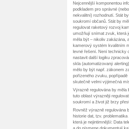
Nejcennější komponentou info
podkladem pro správné (nebo 
nekvalitní) rozhodnutí. Stát by
soukromí občanů. Stát by měl 
regulovat raketový rozvoj ka
umožňují snímat zvuk, která 
měla být – nikoliv zakázána, a
kamerový systém kvalitním m
levné řešení. Není technicky 
nastavit další logiku zpracován
skla (automatizovaný alerting
mělo by být např. zákonem za
pořízeného zvuku, popřípadě 
skutečně velmi výjimečná mís
Výrazně regulována by měla b
tuto oblast výrazněji regulova
soukromí a život již brzy přest
Rovněž výrazně regulována b
historie dat, tzv. problematika
která je nejintimnější: Data 
a do písmene dokumentují ka