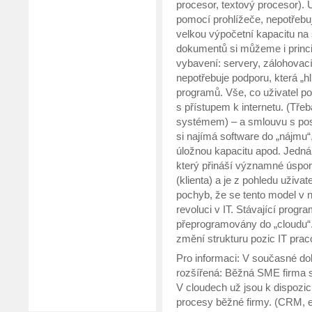
procesor, textový procesor). U
pomocí prohlížeče, nepotřebuj
velkou výpočetní kapacitu na
dokumentů si můžeme i princip 
vybavení: servery, zálohovací 
nepotřebuje podporu, která „hl
programů. Vše, co uživatel pot
s přístupem k internetu. (Tř
systémem) – a smlouvu s pos
si najímá software do „nájmu“,
úložnou kapacitu apod. Jedná
který přináší významné úspory
(klienta) a je z pohledu uživa
pochyb, že se tento model v n
revoluci v IT. Stávající progr
přeprogramovány do „cloudu“.
změní strukturu pozic IT prac
Pro informaci: V současné dob
rozšířená: Běžná SME firma si
V cloudech už jsou k dispozic
procesy běžné firmy. (CRM, e-