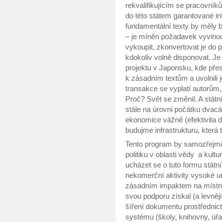
rekvalifikujícím se pracovní
do této státem garantované in
fundamentální texty by měly 
– je míněn požadavek vyvinou
vykoupit, zkonvertovat je do
kdokoliv volně disponovat. J
projektu v Japonsku, kde přes
k zásadním textům a uvolnili 
transakce se vyplatí autorům
Proč? Svět se změnil. A státní
stále na úrovni počátku dvacát
ekonomice vážně (efektivita 
budujme infrastrukturu, která 
Tento program by samozřejmě 
politiku v oblasti vědy a kult
ucházet se o tuto formu státní
nekomerční aktivity vysoké u
zásadním impaktem na místní i
svou podporu získal (a levněji
šíření dokumentu prostřednic
systému (školy, knihovny, úřa