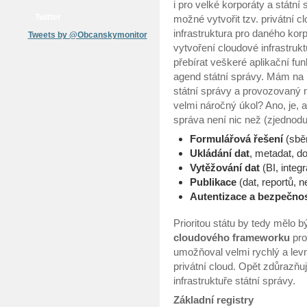
i pro velké korporáty a státní
Twitter
možné vytvořit tzv. privátní c
infrastruktura pro daného kor
Tweets by @Obcanskymonitor
vytvoření cloudové infrastruk
přebírat veškeré aplikační fun
agend státní správy. Mám na m
státní správy a provozovaný na
velmi náročný úkol? Ano, je, a
správa není nic než (zjednod
Formulářová řešení
(sběr
Ukládání dat
, metadat, d
Vytěžování dat
(BI, integr
Publikace
(dat, reportů, 
Autentizace a bezpečno
Prioritou státu by tedy mělo b
cloudového frameworku
pro
umožňoval velmi rychlý a levn
privátní cloud. Opět zdůrazňuj
infrastruktuře státní správy.
Základní registry