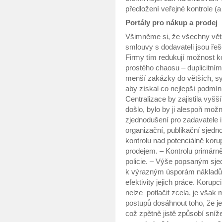
předložení veřejné kontrole (a
Portály pro nákup a prodej
Všimněme si, že všechny větší
smlouvy s dodavateli jsou ře
Firmy tím redukují možnost k
prostého chaosu – duplicitní
menší zakázky do větších, sy
aby získal co nejlepší podmínk
Centralizace by zajistila vyšš
došlo, bylo by ji alespoň možn
zjednodušení pro zadavatele i
organizační, publikační sjedn
kontrolu nad potenciálně kor
prodejem. – Kontrolu primár
policie. – Výše popsaným sj
k výrazným úsporám nákladů na
efektivity jejich práce. Korup
nelze potlačit zcela, je vša
postupů dosáhnout toho, že j
což zpětně jistě způsobí sníž