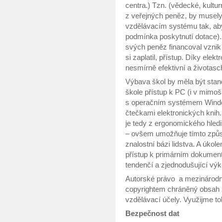
centra.) Tzn. (vědecké, kultur
z veřejných peněz, by musely
vzdělávacím systému tak, aby
podmínka poskytnutí dotace)
svých peněz financoval vznik 
si zaplatil, přístup. Díky ele
nesmírně efektivní a životas
Výbava škol by měla být stan
škole přístup k PC (i v mimoš
s operačním systémem Window
čtečkami elektronických knih. 
je tedy z ergonomického hledi
– ovšem umožňuje tímto způs
znalostní bázi lidstva. A úkol
přístup k primárním dokumentů
tendenčí a zjednodušující výk
Autorské právo a mezinárodní
copyrightem chráněný obsah z
vzdělávací účely. Využijme to
Bezpečnost dat