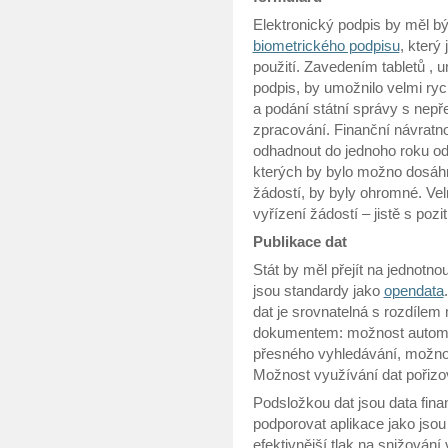
Elektronický podpis by měl být 
biometrického podpisu
, který
použití. Zavedením tabletů , 
podpis, by umožnilo velmi ryc
a podání státní správy s nepř
zpracování. Finanční návratno
odhadnout do jednoho roku od
kterých by bylo možno dosáhn
žádostí, by byly ohromné. Vel
vyřízení žádostí – jistě s po
Publikace dat
Stát by měl přejít na jednotno
jsou standardy jako
opendata
dat je srovnatelná s rozdíle
dokumentem: možnost automa
přesného vyhledávání, možnos
Možnost využívání dat pořizo
Podsložkou dat jsou data fina
podporovat aplikace jako jsou
efektivnější tlak na snižování