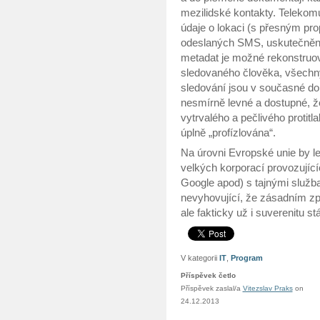
mezilidské kontakty. Telekomu
údaje o lokaci (s přesným pr
odeslaných SMS, uskutečněný
metadat je možné rekonstruov
sledovaného člověka, všechny
sledování jsou v současné dob
nesmírně levné a dostupné, ž
vytrvalého a pečlivého protitl
úplně „profízlována“.
Na úrovni Evropské unie by l
velkých korporací provozujícíc
Google apod) s tajnými služb
nevyhovující, že zásadním z
ale fakticky už i suverenitu stá
V kategorii
IT
,
Program
Příspěvek četlo
Příspěvek zaslal/a
Vitezslav Praks
on
24.12.2013