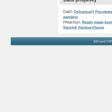
Další příspěvky
Další:
Ostravica!!! Pozvánka
památce
Předchozí:
Ready made komi
figuríně Václava Klause
Běží pod C