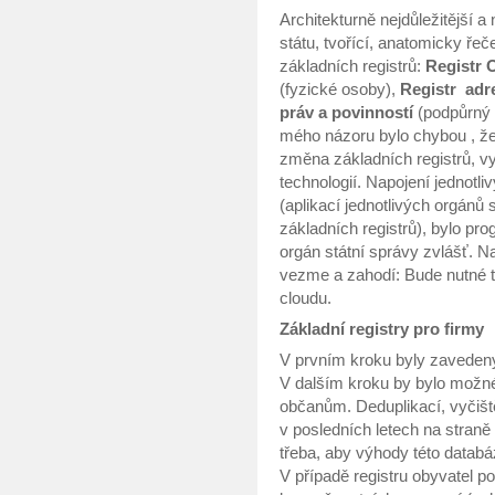
Architekturně nejdůležitější a 
státu, tvořící, anatomicky řeč
základních registrů:
Registr 
(fyzické osoby),
Registr adr
práv a povinností
(podpůrný s
mého názoru bylo chybou , že 
změna základních registrů, vy
technologií. Napojení jednot
(aplikací jednotlivých orgánů
základních registrů), bylo p
orgán státní správy zvlášť. N
vezme a zahodí: Bude nutné to
cloudu.
Základní registry pro firmy
V prvním kroku byly zavedeny
V dalším kroku by bylo možné o
občanům. Deduplikací, vyčiš
v posledních letech na straně
třeba, aby výhody této datab
V případě registru obyvatel po