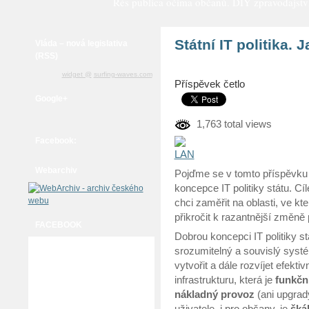
Rés publica očima občanů. DIY zpravodajství a
Státní IT politika.
Vláda – nová legislativa
(RSS)
widget @
surfing-waves.com
Příspěvek četlo
Google+
1,763 total views
Facebook:
Webarchiv
Pojďme se v tomto příspěvku 
koncepce IT politiky státu. C
chci zaměřit na oblasti, ve 
přikročit k razantnější změně
FACEBOOK
Dobrou koncepci IT politiky s
srozumitelný a souvislý syst
vytvořit a dále rozvíjet efekti
infrastrukturu, která je
funkčn
nákladný provoz
(ani upgrad
uživatele i pro občany, je
šká