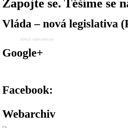
Zapojte se. Těšíme se na
Vláda – nová legislativa 
widget @
surfing-waves.com
Google+
Facebook:
Webarchiv