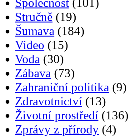
Společnost
(101)
Stručně
(19)
Šumava
(184)
Video
(15)
Voda
(30)
Zábava
(73)
Zahraniční politika
(9)
Zdravotnictví
(13)
Životní prostředí
(136)
Zprávy z přírody
(4)