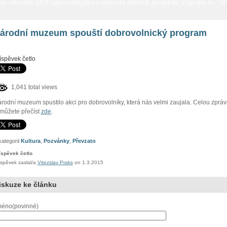
a občanů. DIY zpravodajství a spousta dalších projektů. Zapojte se. Těš
árodní muzeum spouští dobrovolnický program
íspěvek četlo
1,041 total views
rodní muzeum spustilo akci pro dobrovolníky, která nás velmi zaujala. Celou zpráv
 můžete přečíst
zde
.
kategorii
Kultura
,
Pozvánky
,
Převzato
íspěvek četlo
íspěvek zaslal/a
Vitezslav Praks
on 1.3.2015
iskuze ke článku
éno(povinné)