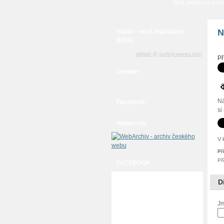
Rés publica očim
N
Vláda – nová legislativa
(RSS)
widget @
surfing-waves.com
Př
Google+
Ná
Facebook:
si
Webarchiv
V 
Př
Př
FACEBOOK
D
Jm