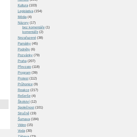
Kultura
(103)
Legislativa
(154)
Média
(4)
Názory
(17)
bez komentáře
(1)
komentáře
(2)
Nezařazené
(38)
Památky
(45)
Podněty
(6)
Pozvánky
(79)
Praha
(207)
Převzato
(118)
Program
(39)
Protest
(112)
Průhonice
(9)
Reakce
(217)
Rešerše
(4)
Školství
(12)
Společnost
(101)
Stručně
(19)
Šumava
(184)
Video
(15)
Voda
(30)
Zábava
(73)