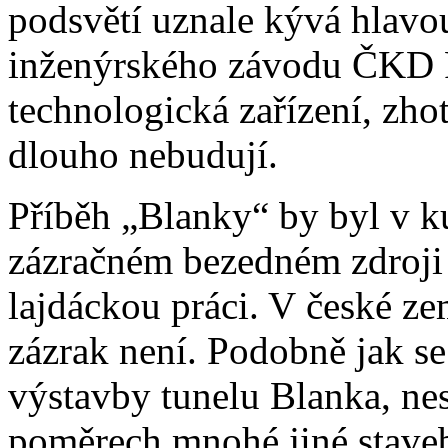
podsvětí uznale kývá hlav
inženýrského závodu ČKD Pr
technologická zařízení, zhot
dlouho nebudují.
Příběh „Blanky“ by byl v k
zázračném bezedném zdroji
lajdáckou práci. V české z
zázrak není. Podobně jak se 
výstavby tunelu Blanka, nes
poměrech mnohé jiné staveb