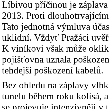
Líbivou příčinou je záplava 
2013. Proti dlouhotrvajícím
Tato jednotná výmluva účas
uklidní. Vždyť Pražáci uvěř
K viníkovi však může oklik
pojišťovna uznala poškození
tehdejší poškození kabelů.
Bez ohledu na záplavy vlh
tunelu během roku kolísá, a
se projevuje intenzivněji v