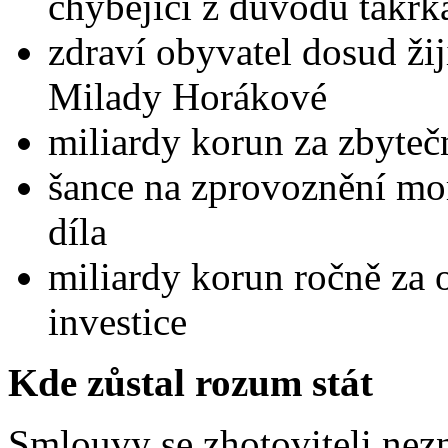
chybějící z důvodů takřk
zdraví obyvatel dosud žijí
Milady Horákové
miliardy korun za zbyteč
šance na zprovoznění mo
díla
miliardy korun ročně za 
investice
Kde zůstal rozum stát
Smlouvy se zhotoviteli nezn