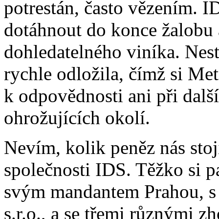
potrestán, často vězením. I
dotáhnout do konce žalobu 
dohledatelného viníka. Nest
rychle odložila, čímž si Me
k odpovědnosti ani při dalš
ohrožujících okolí.
Nevím, kolik peněz nás stoj
společnosti IDS. Těžko si 
svým mandantem Prahou, s 
s.r.o., a se třemi různými zh