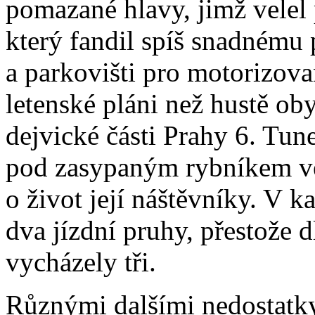
pomazané hlavy, jimž velel 
který fandil spíš snadnému 
a parkovišti pro motorizov
letenské pláni než hustě ob
dejvické části Prahy 6. Tun
pod zasypaným rybníkem ve
o život její náštěvníky. V 
dva jízdní pruhy, přestože
vycházely tři.
Různými dalšími nedostatk