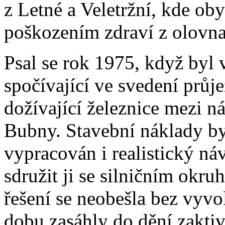
z Letné a Veletržní, kde ob
poškozením zdraví z olovn
Psal se rok 1975, když byl 
spočívající ve svedení průj
dožívající železnice mezi n
Bubny. Stavební náklady by
vypracován i realistický náv
sdružit ji se silničním okr
řešení se neobešla bez vyvol
dobu zasáhly do dění zakti