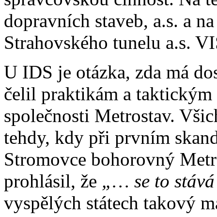
dopravních staveb, a.s. a n
Strahovského tunelu a.s. VI
U IDS je otázka, zda má dos
čelil praktikám a taktický
společnosti Metrostav. Všic
tehdy, kdy při prvním skan
Stromovce bohorovný Metro
prohlásil, že
„… se to stává
vyspělých státech takový ma