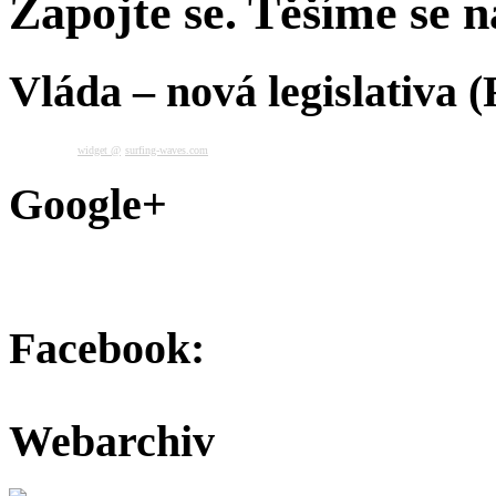
Zapojte se. Těšíme se na
Vláda – nová legislativa 
widget @
surfing-waves.com
Google+
Facebook:
Webarchiv