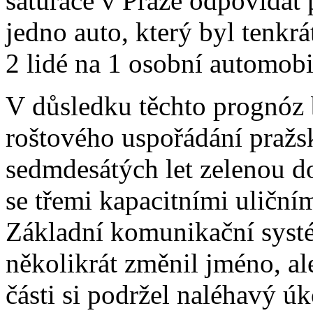
saturace v Praze odpovída
jedno auto, který byl tenkrá
2 lidé na 1 osobní automobi
V důsledku těchto prognóz
roštového uspořádání pražs
sedmdesátých let zelenou d
se třemi kapacitními uličním
Základní komunikační systé
několikrát změnil jméno, al
části si podržel naléhavý ú