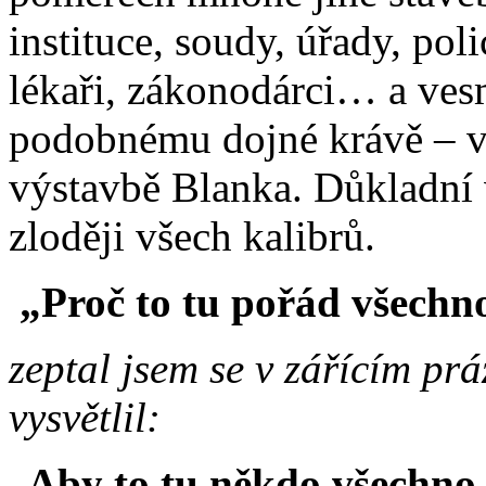
instituce, soudy, úřady, poli
lékaři, zákonodárci… a vesm
podobnému dojné krávě – v
výstavbě Blanka. Důkladní v
zloději všech kalibrů.
„Proč to tu pořád všechno
zeptal jsem se v zářícím p
vysvětlil:
„
Aby to tu někdo všechno 