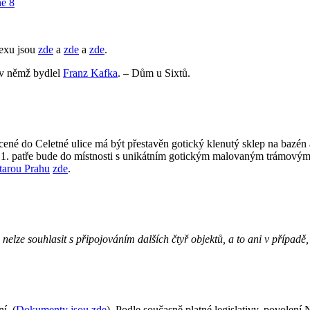
lexu jsou
zde
a
zde
a
zde
.
 v němž bydlel
Franz Kafka
. – Dům u Sixtů.
ené do Celetné ulice má být přestavěn gotický klenutý sklep na bazé
1. patře bude do místnosti s unikátním gotickým malovaným trámovým 
tarou Prahu
zde
.
elze souhlasit s připojováním dalších čtyř objektů, a to ani v případě, 
í. (
Dokumenty jsou zde
). Podle současně platné legislativy, povolen