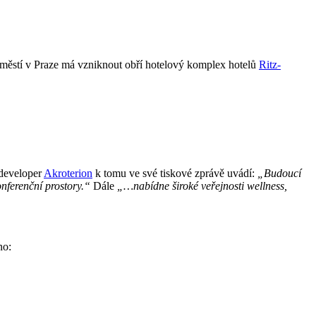
áměstí v Praze má vzniknout obří hotelový komplex hotelů
Ritz-
 developer
Akroterion
k tomu ve své tiskové zprávě uvádí:
„Budoucí
nferenční prostory.“
Dále
„…nabídne široké veřejnosti wellness,
no: