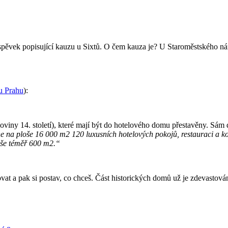
spěvek popisující kauzu u Sixtů. O čem kauza je? U Staroměstského n
u Prahu
):
loviny 14. století), které mají být do hotelového domu přestavěny. Sám
e na ploše 16 000 m2 120 luxusních hotelových pokojů, restauraci a ko
loše téměř 600 m2.“
vat a pak si postav, co chceš. Část historických domů už je zdevastová