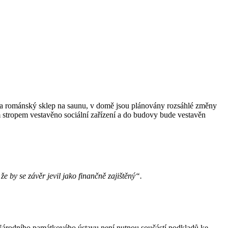
n a románský sklep na saunu, v domě jsou plánovány rozsáhlé změny
stropem vestavěno sociální zařízení a do budovy bude vestavěn
že by se závěr jevil jako finančně zajištěný“.
í Národního památkového ústavu není nutnou součástí podkladů ke