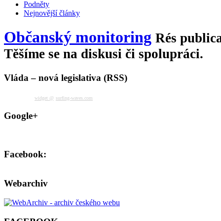
Podněty
Nejnovější články
Občanský monitoring
Rés publica
Těšíme se na diskusi či spolupráci.
Vláda – nová legislativa (RSS)
widget @
surfing-waves.com
Google+
Facebook:
Webarchiv