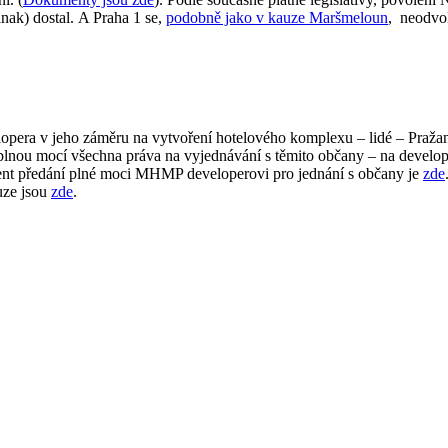
nak) dostal. A Praha 1 se,
podobně jako v kauze Maršmeloun
, neodvol
pera v jeho záměru na vytvoření hotelového komplexu – lidé – Pražané,
plnou mocí všechna práva na vyjednávání s těmito občany – na developer
nt předání plné moci MHMP developerovi pro jednání s občany je
zde
uze jsou
zde
.