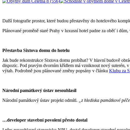
Další fotografie prostor, které budou přestavěny do hotelového komp
Plánované proměně staré Prahy v luxusní hotel padne za oběť i dům,
Přestavba Sixtova domu do hotelu
Jak bude rekonstrukce Sixtova domu probíhat? V hlavní budově obrác
dispozic. Pod pravým dvorním křídlem má vzniknout nový suterén, v 
výtah. Podrobně jsou plánované změny popsány v článku
Klubu za S
Národní památkový ústav nesouhlasil
Národní památkový ústav projekt odmítl.
„z hlediska památkové péče n
…developer stavební povolení přesto dostal
I přes nesouhlasné stanovisko NPU, dostal developer stavební povolen