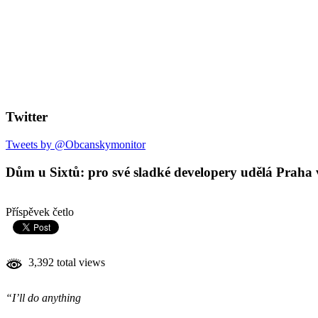
Twitter
Tweets by @Obcanskymonitor
Dům u Sixtů: pro své sladké developery udělá Praha v
Příspěvek četlo
3,392 total views
“I’ll do anything