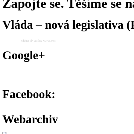
Zapojte se. Těšíme se na
Vláda – nová legislativa 
widget @
surfing-waves.com
Google+
Facebook:
Webarchiv