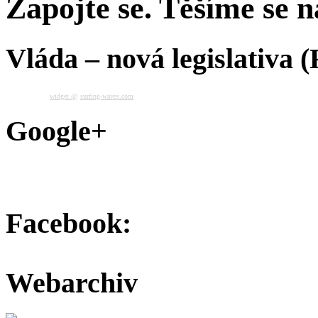
Zapojte se. Těšíme se na
Vláda – nová legislativa 
widget @
surfing-waves.com
Google+
Facebook:
Webarchiv