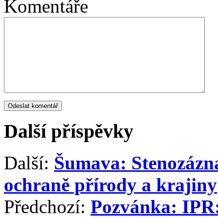
Komentáře
Další příspěvky
Další:
Šumava: Stenozázna
ochraně přírody a krajiny
Předchozí:
Pozvánka: IPR: