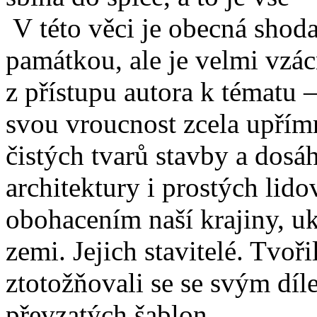
V této věci je obecná shoda
památkou, ale je velmi vzác
z přístupu autora k tématu 
svou vroucnost zcela upřímn
čistých tvarů stavby a dosá
architektury i prostých lido
obohacením naší krajiny, uko
zemi. Jejich stavitelé. Tvoři
ztotožňovali se se svým díl
převzatých šablon.