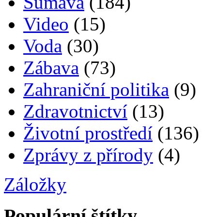
Šumava
(184)
Video
(15)
Voda
(30)
Zábava
(73)
Zahraniční politika
(9)
Zdravotnictví
(13)
Životní prostředí
(136)
Zprávy z přírody
(4)
Záložky
Populární štítky