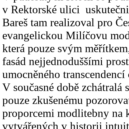
v Rektorské ulici uskutečni
Bareš tam realizoval pro Če
evangelickou Milíčovu modl
která pouze svým měřítkem,
fasád nejjednoduššími prost
umocněného transcendencí o
V současné době zchátralá s
pouze zkušenému pozorovate
proporcemi modlitebny na k
vytvářených v historii intu