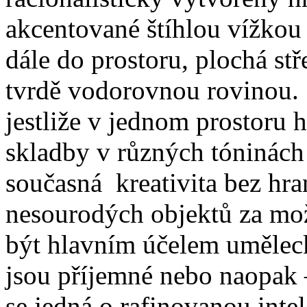
akcentované štíhlou vížkou
dále do prostoru, plochá stř
tvrdě vodorovnou rovinou. J
jestliže v jednom prostoru h
skladby v různých tóninách 
současná kreativita bez hra
nesourodých objektů za mož
být hlavním účelem umělecké
jsou příjemné nebo naopak –
se jedná o rafinovanou intel