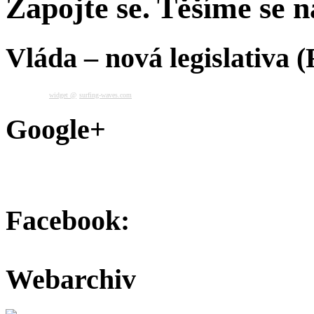
Zapojte se. Těšíme se na
Vláda – nová legislativa 
widget @
surfing-waves.com
Google+
Facebook:
Webarchiv