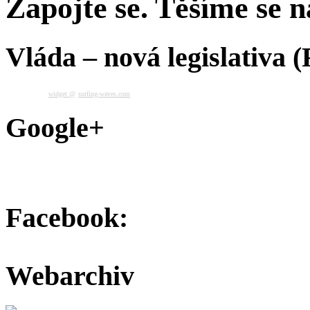
Zapojte se. Těšíme se na
Vláda – nová legislativa 
widget @
surfing-waves.com
Google+
Facebook:
Webarchiv