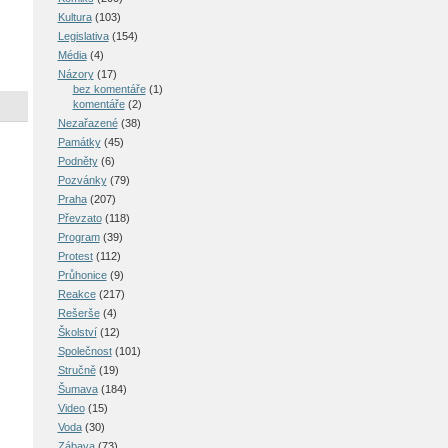
Kultura
(103)
Legislativa
(154)
Média
(4)
Názory
(17)
bez komentáře
(1)
komentáře
(2)
Nezařazené
(38)
Památky
(45)
Podněty
(6)
Pozvánky
(79)
Praha
(207)
Převzato
(118)
Program
(39)
Protest
(112)
Průhonice
(9)
Reakce
(217)
Rešerše
(4)
Školství
(12)
Společnost
(101)
Stručně
(19)
Šumava
(184)
Video
(15)
Voda
(30)
Zábava
(73)