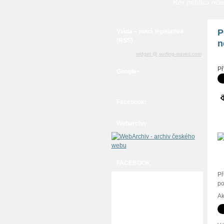
Rés publica očim
P
Vláda – nová legislativa
(RSS)
n
widget @
surfing-waves.com
Př
Google+
Facebook:
Webarchiv
FACEBOOK
Př
po
Ak