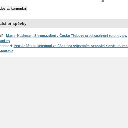
alší příspěvky
lší:
Martin Kadrman: Shromáždění v České Třebové proti zastínění rotundy sv.
teřiny
edchozí:
Petr Ješátko: Ohlédnutí za účastí na výjezdním zasedání Senátu Šum
Modrava