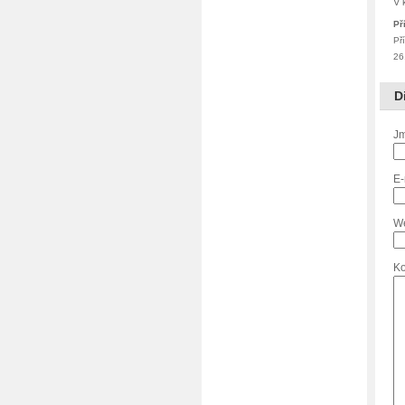
V 
Př
Př
26
D
Jm
E-
W
Ko