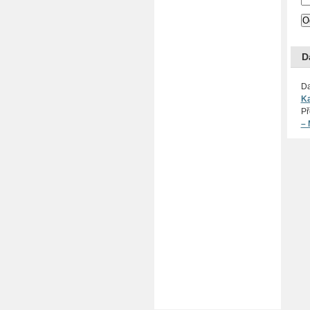
D
Da
Ka
Př
– 