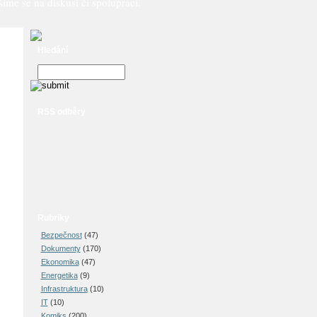
íme se na diskusi či spolupráci.
Hledání
RSS odběry
Rubriky
Bezpečnost
(47)
Dokumenty
(170)
Ekonomika
(47)
Energetika
(9)
Infrastruktura
(10)
IT
(10)
Komiks
(200)