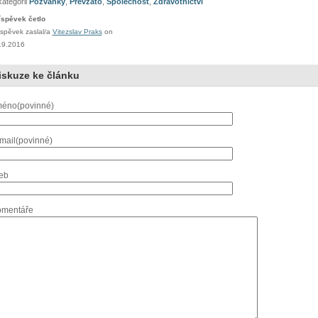
kategorii
Pozvánky
,
Převzato
,
Společnost
,
Zdravotnictví
íspěvek četlo
íspěvek zaslal/a
Vitezslav Praks
on
.9.2016
iskuze ke článku
éno(povinné)
mail(povinné)
eb
mentáře