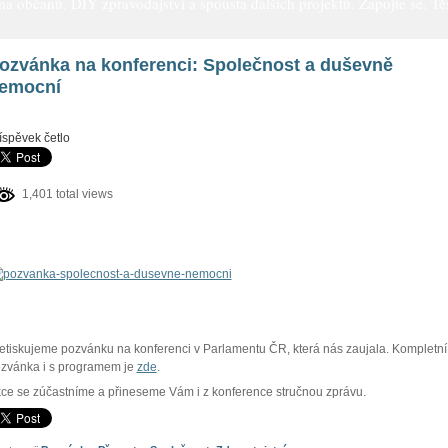
a občanů. DIY zpravodajství a spousta dalších projektů. Zapojte se. Těš
ozvánka na konferenci: Společnost a duševně
emocní
íspěvek četlo
1,401 total views
etiskujeme pozvánku na konferenci v Parlamentu ČR, která nás zaujala. Kompletní
zvánka i s programem je
zde
.
ce se zúčastníme a přineseme Vám i z konference stručnou zprávu.