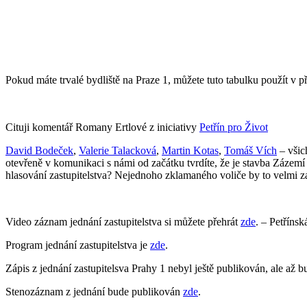
Pokud máte trvalé bydliště na Praze 1, můžete tuto tabulku použít v p
Cituji komentář Romany Ertlové z iniciativy
Petřín pro Život
David Bodeček
,
Valerie Talacková
,
Martin Kotas
,
Tomáš Vích
– všic
otevřeně v komunikaci s námi od začátku tvrdíte, že je stavba Zázemí 
hlasování zastupitelstva? Nejednoho zklamaného voliče by to velmi z
Video záznam jednání zastupitelstva si můžete přehrát
zde
. – Petřínsk
Program jednání zastupitelstva je
zde
.
Zápis z jednání zastupitelsva Prahy 1 nebyl ještě publikován, ale až 
Stenozáznam z jednání bude publikován
zde
.