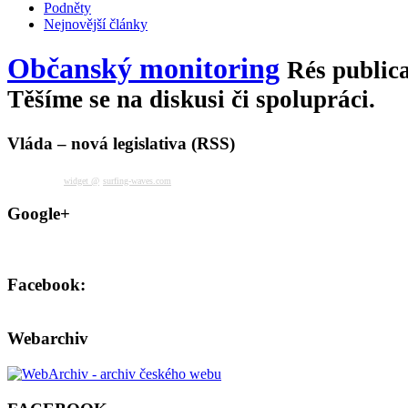
Podněty
Nejnovější články
Občanský monitoring
Rés publica
Těšíme se na diskusi či spolupráci.
Vláda – nová legislativa (RSS)
widget @
surfing-waves.com
Google+
Facebook:
Webarchiv