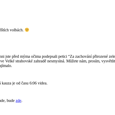
říštích volbách.
hni jste před mýma očima podepsali petici “Za zachování přirozené zele
ve Velké strahovské zahradě nesmyslná. Můžete nám, prosím, vysvětlit, p
ajímalo.
á kauza je od času 6:06 videa.
bude, bude
zde
.