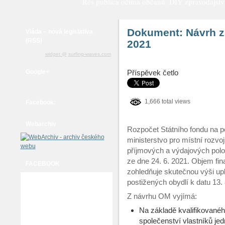
Rés publica očima občanů. DIY zpravodajství a
Dokument: Návrh z
Vláda – nová legislativa
(RSS)
2021
widget @
surfing-waves.com
Google+
Příspěvek četlo
1,666 total views
Facebook:
Webarchiv
Rozpočet Státního fondu na p
ministerstvo pro místní rozv
příjmových a výdajových polo
ze dne 24. 6. 2021. Objem fina
FACEBOOK
zohledňuje skutečnou výši u
postižených obydlí k datu 13.
Z návrhu OM vyjímá:
Na základě kvalifikovanéh
společenství vlastníků jed