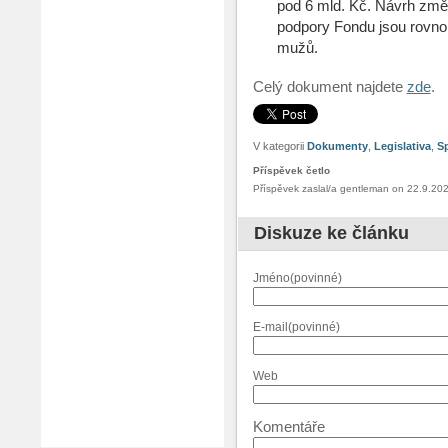
pod 6 mld. Kč. Návrh změ
podpory Fondu jsou rovnom
mužů.
Celý dokument najdete
zde
.
V kategorii
Dokumenty
,
Legislativa
,
S
Příspěvek četlo
Příspěvek zaslal/a gentleman on 22.9.20
Diskuze ke článku
Jméno(povinné)
E-mail(povinné)
Web
Komentáře