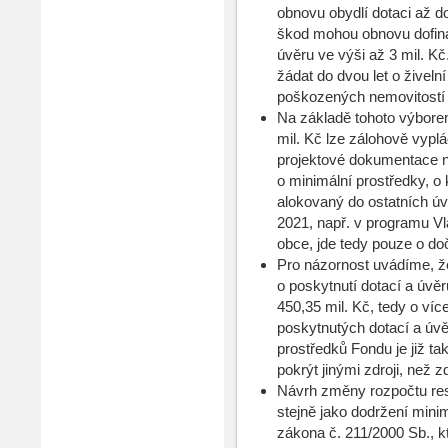
obnovu obydlí dotaci až do
škod mohou obnovu dofina
úvěru ve výši až 3 mil. 
žádat do dvou let o živel
poškozených nemovitostí 
Na základě tohoto výbore
mil. Kč lze zálohově vyplá
projektové dokumentace n
o minimální prostředky, o
alokovaný do ostatních ú
2021, např. v programu Vl
obce, jde tedy pouze o do
Pro názornost uvádíme, že
o poskytnutí dotací a úvě
450,35 mil. Kč, tedy o víc
poskytnutých dotací a úvěr
prostředků Fondu je již t
pokrýt jinými zdroji, než z
Návrh změny rozpočtu res
stejně jako dodržení minim
zákona č. 211/2000 Sb., k