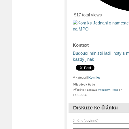
917 total views
Kontext
Budoucí ministři ladili noty 
každý jinak
V kategorii
Komiks
Příspěvek četlo
Příspěvek zaslal/a
Vitezslav Praks
on
17.1.2014
Diskuze ke článku
Jméno(povinné)