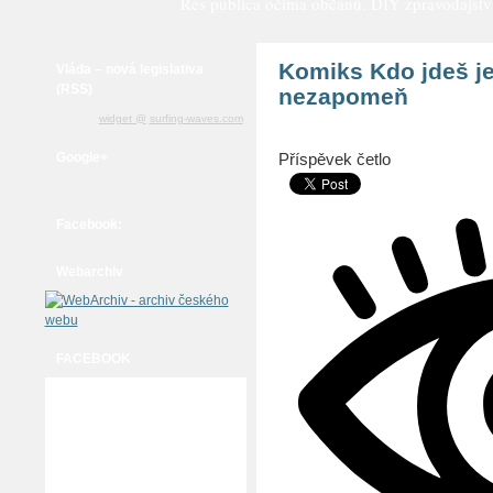
Rés publica očima občanů. DIY zpravodajství a
Komiks Kdo jdeš je
Vláda – nová legislativa
(RSS)
nezapomeň
widget @
surfing-waves.com
Google+
Příspěvek četlo
Facebook:
Webarchiv
FACEBOOK