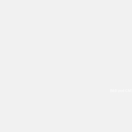
Běží pod C