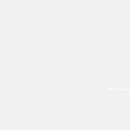
Běží pod C