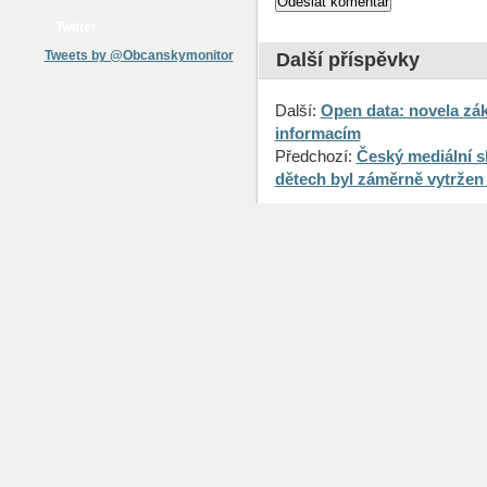
Twitter
Tweets by @Obcanskymonitor
Další příspěvky
Další:
Open data: novela zá
informacím
Předchozí:
Český mediální s
dětech byl záměrně vytržen