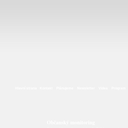
Hlavní strana
Kontakt
Plánujeme
Newsletter
Videa
Program
Občanský monitoring