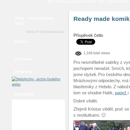
Rés publica očima občanů. DIY zpravodajství a
Ready made komiks:
Vláda – nová legislativa
(RSS)
widget @
surfing-waves.com
Příspěvek četlo
Google+
1,168 total views
Facebook:
Pro nesmiřitelné satiriky z v
pochopení nenašel. Smích, kte
Webarchiv
jsme slyšeli. Pro českého de
Mrázkovými odposlechy, má H
blasfemiky z Hebdo. Z nábož
tom se shodne Halík,
papež
i
FACEBOOK
Dobré vědět.
Zřejmě Kristus věděl, proč se 
s restitutkami. 🙂