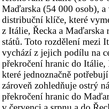
Maďarska (54 000 osob), a v
distribuční klíče, které vym
z Itálie, Řecka a Maďarska 
států. Toto rozdělení mezi 
vychází z jejich podílu na
překročení hranic do Itáli
které jednoznačně potřebuj
zároveň zohledňuje ostrý n
překročení hranic do Maďa
v červenci a srpnu a do Ře