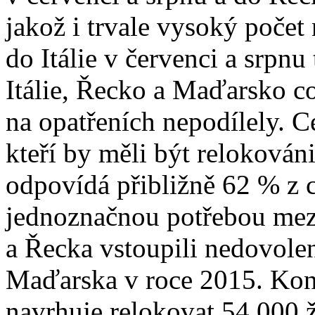
jakož i trvale vysoký počet
do Itálie v červenci a srpnu
Itálie, Řecko a Maďarsko co
na opatřeních nepodílely. C
kteří by měli být relokován
odpovídá přibližně 62 % z 
jednoznačnou potřebou mezin
a Řecka vstoupili nedovole
Maďarska v roce 2015. Kon
navrhuje relokovat 54 000 