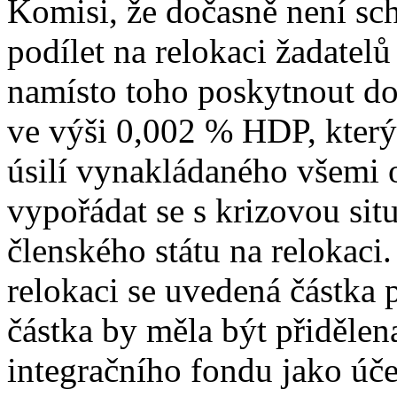
Komisi, že dočasně není sc
podílet na relokaci žadatel
namísto toho poskytnout do
ve výši 0,002 % HDP, kter
úsilí vynakládaného všemi o
vypořádat se s krizovou sit
členského státu na relokaci.
relokaci se uvedená částka 
částka by měla být přiděle
integračního fondu jako úč