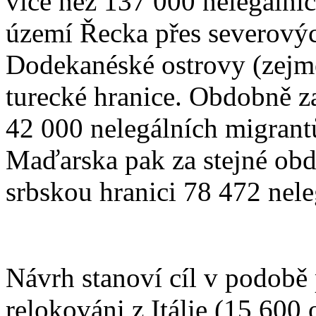
více než 137 000 nelegálníc
území Řecka přes severový
Dodekanéské ostrovy (zejmé
turecké hranice. Obdobně za
42 000 nelegálních migrantů
Maďarska pak za stejné obd
srbskou hranici 78 472 nele
Návrh stanoví cíl v podobě 
relokováni z Itálie (15 600