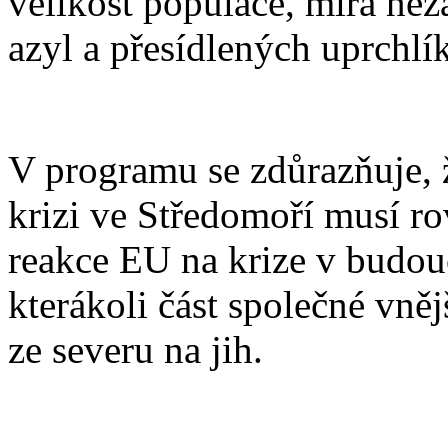
velikost populace, míra nez
azyl a přesídlených uprchlík
V programu se zdůrazňuje, ž
krizi ve Středomoří musí ro
reakce EU na krize v budouc
kterákoli část společné vně
ze severu na jih.