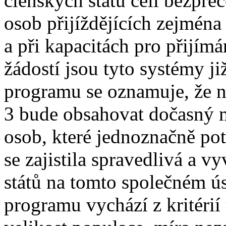
členských států čelí bezpre
osob přijíždějících zejména 
a při kapacitách pro přijím
žádostí jsou tyto systémy j
programu se oznamuje, že ná
3 bude obsahovat dočasný 
osob, které jednoznačně po
se zajistila spravedlivá a v
států na tomto společném úsi
programu vychází z kritéri