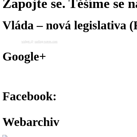
Zapojte se. Těšíme se na
Vláda – nová legislativa 
widget @
surfing-waves.com
Google+
Facebook:
Webarchiv