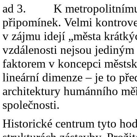
ad 3. K metropolitnímu p
připomínek. Velmi kontrover
v zájmu idejí „města krátk
vzdálenosti nejsou jediným
faktorem v koncepci městs
lineární dimenze – je to pře
architektury humánního měř
společnosti.
Historické centrum tyto ho