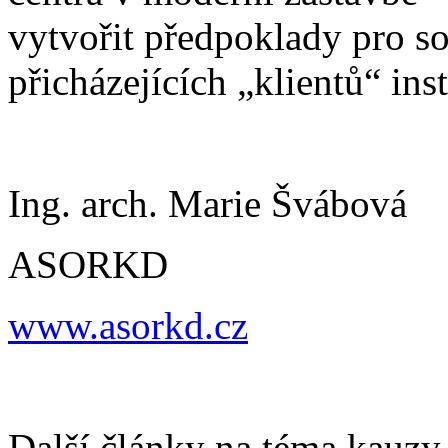
vytvořit předpoklady pro s
přicházejících „klientů“ inst
Ing. arch. Marie Švábová
ASORKD
www.asorkd.cz
Další články na téma kauz