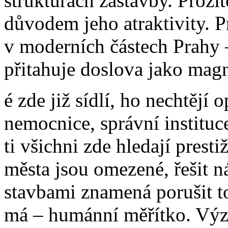
strukturách zástavby. Proži
důvodem jeho atraktivity. P
v moderních částech Prahy 
přitahuje doslova jako magne
é zde již sídlí, ho nechtějí o
nemocnice, správní instituc
ti všichni zde hledají prest
města jsou omezené, řešit 
stavbami znamená porušit to
má – humánní měřítko. Výz