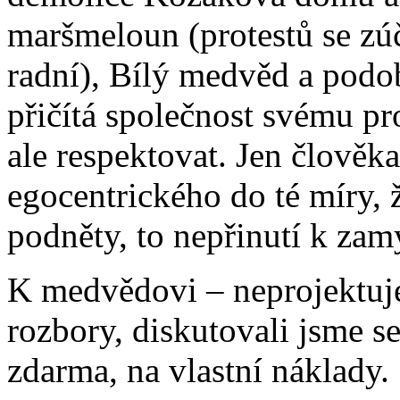
maršmeloun (protestů se zúča
radní), Bílý medvěd a pod
přičítá společnost svému pr
ale respektovat. Jen člověk
egocentrického do té míry, 
podněty, to nepřinutí k zam
K medvědovi – neprojektuje
rozbory, diskutovali jsme s
zdarma, na vlastní náklady.