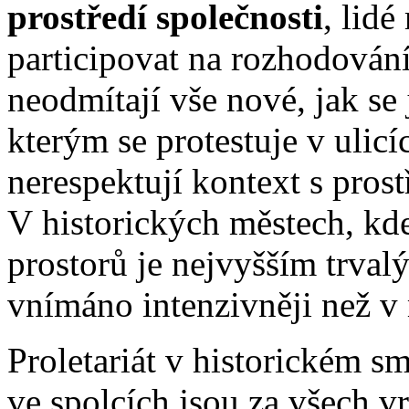
prostředí společnosti
, lidé
participovat na rozhodován
neodmítají vše nové, jak se
kterým se protestuje v ulicí
nerespektují kontext s prost
V historických městech, kd
prostorů je nejvyšším trval
vnímáno intenzivněji než v
Proletariát v historickém sm
ve spolcích jsou za všech vr