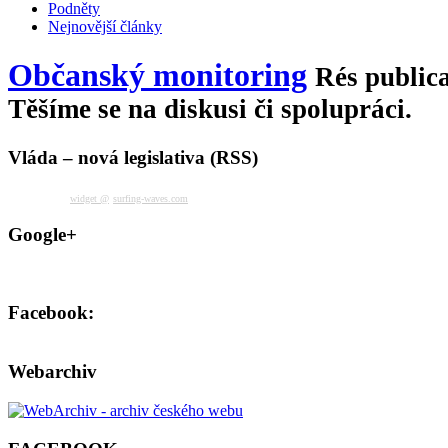
Podněty
Nejnovější články
Občanský monitoring
Rés publica
Těšíme se na diskusi či spolupráci.
Vláda – nová legislativa (RSS)
widget @
surfing-waves.com
Google+
Facebook:
Webarchiv