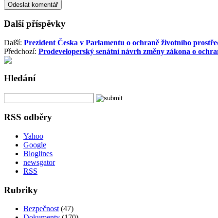
Další příspěvky
Další:
Prezident Česka v Parlamentu o ochraně životního prostře
Předchozí:
Prodeveloperský senátní návrh změny zákona o ochra
Hledání
RSS odběry
Yahoo
Google
Bloglines
newsgator
RSS
Rubriky
Bezpečnost
(47)
Dokumenty
(170)