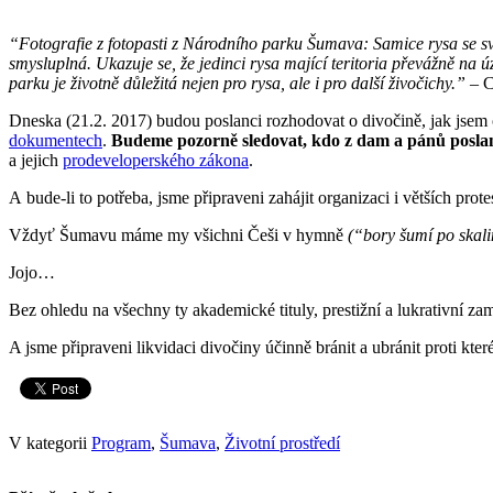
“Fotografie z fotopasti z Národního parku Šumava: Samice rysa se svý
smysluplná. Ukazuje se, že jedinci rysa mající teritoria převážně na úz
parku je životně důležitá nejen pro rysa, ale i pro další živočichy.”
– 
Dneska (21.2. 2017) budou poslanci rozhodovat o divočině, jak jse
dokumentech
.
Budeme pozorně sledovat, kdo z dam a pánů posla
a jejich
prodeveloperského zákona
.
A bude-li to potřeba, jsme připraveni zahájit organizaci i větších prote
Vždyť Šumavu máme my všichni Češi v hymně
(“bory šumí po skal
Jojo…
Bez ohledu na všechny ty akademické tituly, prestižní a lukrativní zam
A jsme připraveni likvidaci divočiny účinně bránit a ubránit proti kte
V kategorii
Program
,
Šumava
,
Životní prostředí