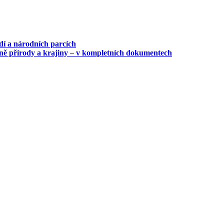
dí a národních parcích
ně přírody a krajiny – v kompletních dokumentech