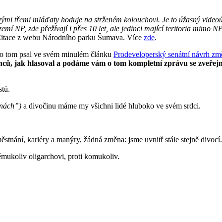
mi třemi mláďaty hoduje na strženém kolouchovi. Je to úžasný videoúlo
emí NP, zde přežívají i přes 10 let, ale jedinci mající teritoria mimo N
Citace z webu Národního parku Šumava. Více
zde
.
m o tom psal ve svém minulém článku
Prodeveloperský senátní návrh změ
nců, jak hlasoval a podáme vám o tom kompletní zprávu se zveře
stů.
inách”)
a divočinu máme my všichni lidé hluboko ve svém srdci.
ěstnání, kariéry a manýry, žádná změna: jsme uvnitř stále stejně divocí.
rémukoliv oligarchovi, proti komukoliv.