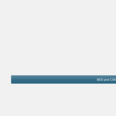
Běží pod C