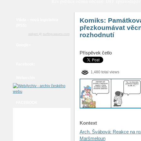
Rés publica očima občanů. DIY zpravodajství a
Komiks: Památkov
Vláda – nová legislativa
(RSS)
přezkoumávat věcn
rozhodnutí
widget @
surfing-waves.com
Google+
Příspěvek četlo
Facebook:
1,480 total views
Webarchiv
FACEBOOK
Kontext
Arch. Švábová: Reakce na r
Maršmeloun