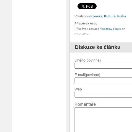
V kategorii
Komiks
,
Kultura
,
Praha
Příspěvek četlo
Příspěvek zaslal/a
Vitezslav Praks
on
31.7.2017
Diskuze ke článku
Jméno(povinné)
E-mail(povinné)
Web
Komentáře