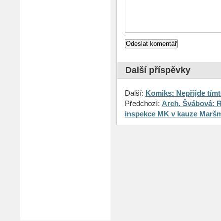
Další příspěvky
Další:
Komiks: Nepřijde tímt
Předchozí:
Arch. Švábová: 
inspekce MK v kauze Marš