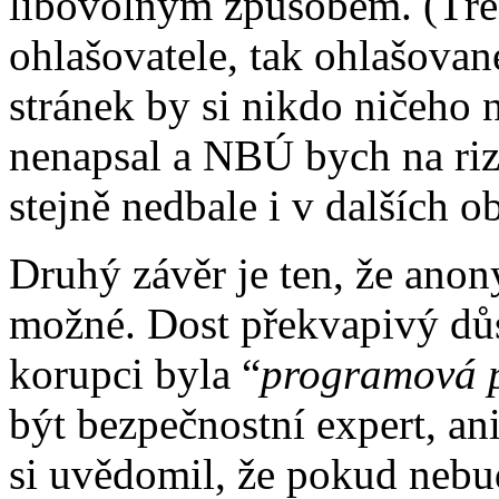
libovolným způsobem. (Třeb
ohlašovatele, tak ohlašova
stránek by si nikdo ničeho 
nenapsal a NBÚ bych na ri
stejně nedbale i v dalších o
Druhý závěr je ten, že anon
možné. Dost překvapivý důsl
korupci byla “
programová p
být bezpečnostní expert, ani
si uvědomil, že pokud nebud