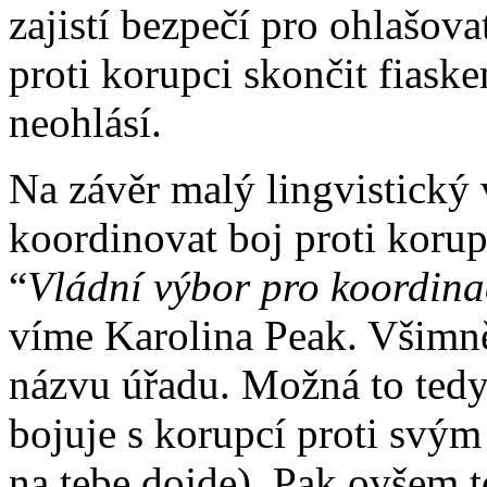
zajistí bezpečí pro ohlašov
proti korupci skončit fiask
neohlásí.
Na závěr malý lingvistický 
koordinovat boj proti koru
“
Vládní výbor
pro koordina
víme Karolina Peak. Všimnět
názvu úřadu. Možná to tedy
bojuje s korupcí proti svý
na tebe dojde). Pak ovšem to