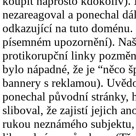
koupit naprosto kdokoliv).
nezareagoval a ponechal dá
odkazující na tuto doménu.
písemném upozornění). Našt
protikorupční linky pozměni
bylo nápadné, že je “něco 
bannery s reklamou). Uvědo
ponechal původní stránky, 
sliboval, že zajistí jejich 
rukou neznámého subjektu, 