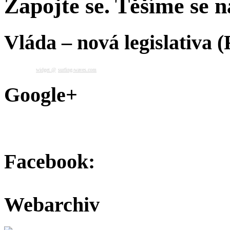
Zapojte se. Těšíme se na
Vláda – nová legislativa 
widget @
surfing-waves.com
Google+
Facebook:
Webarchiv