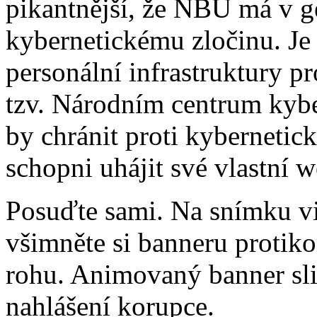
pikantnější, že NBÚ má v ges
kybernetickému zločinu. Je
personální infrastruktury p
tzv. Národním centrum kybe
by chránit proti kybernetic
schopni uhájit své vlastní 
Posuďte sami. Na snímku v
všimněte si banneru protik
rohu. Animovaný banner sl
nahlášení korupce.