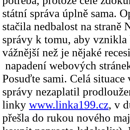
potřeba, protože celé zdoku
státní správa úplně sama. O
stačila nedbalost na stran
správy k tomu, aby vznikl
vážnější než je nějaké rece
napadení webových stránek
Posuďte sami. Celá situace v
správy nezaplatil prodlouž
linky
www.linka199.cz
, v 
přešla do rukou nového maj