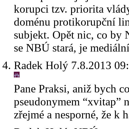
korupci tzv. priorita vlá
doménu protikorupční link
subjekt. Opět nic, co by
se NBÚ stará, je mediáln
Radek Holý 7.8.2013 09
Pane Praksi, aniž bych c
pseudonymem “xvitap” na
zřejmé a nesporné, že k 