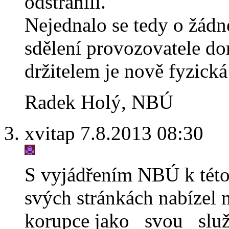
odstranili.
Nejednalo se tedy o žádn
sdělení provozovatele do
držitelem je nově fyzická
Radek Holý, NBÚ
xvitap 7.8.2013 08:30
S vyjádřením NBÚ k této
svých stránkách nabízel
korupce jako _svou_ slu