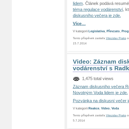
lidem
. Článek podává resum
téma regulace vodárenství
, k
diskusního večera je zde.
Více…
V kategorii
Legislativa
,
Převzato
,
Prog
Tento příspěvek zaslal/a
Vitezslav Praks
o
15.7.2014
Video: Záznam dis
vodárenství s Rad
1,475 total views
Záznam diskusního večera R
Novotným Voda lidem je zde.
Pozvánka na diskusní večer j
V kategorii
Reakce
,
Video
,
Voda
Tento příspěvek zaslal/a
Vitezslav Praks
o
5.7.2014