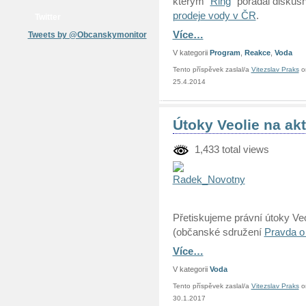
kterým “
Ring
” pořádal diskus
prodeje vody v ČR
.
Twitter
Více…
Tweets by @Obcanskymonitor
V kategorii
Program
,
Reakce
,
Voda
Tento příspěvek zaslal/a
Vitezslav Praks
o
25.4.2014
Útoky Veolie na ak
1,433 total views
Přetiskujeme právní útoky Veo
(občanské sdružení
Pravda o
Více…
V kategorii
Voda
Tento příspěvek zaslal/a
Vitezslav Praks
o
30.1.2017