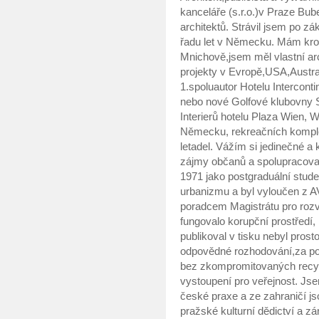
kanceláře (s.r.o.)v Praze Bu
architektů. Strávil jsem po 
řadu let v Německu. Mám kro
Mnichově,jsem měl vlastní arc
projekty v Evropě,USA,Austra
1.spoluautor Hotelu Interconti
nebo nové Golfové klubovny Sl
Interierů hotelu Plaza Wien, 
Německu, rekreačních komple
letadel. Vážím si jedinečné a 
zájmy občanů a spolupracovat 
1971 jako postgraduální stude
urbanizmu a byl vyloučen z 
poradcem Magistrátu pro rozvo
fungovalo korupční prostředí, 
publikoval v tisku nebyl prosto
odpovědné rozhodování,za poli
bez zkompromitovaných recykl
vystoupení pro veřejnost. Js
české praxe a ze zahraničí js
pražské kulturní dědictví a zá