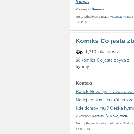
Více…
V kategorii
Šumava
Tento příspěvek zaslal/a
Vitezslav Praks
o
2.8.2016
Komiks Co ještě z
1,313 total views
Kontext
Radek Novotný: Pravda o vo
Nedej se plus: Tenkrát na vý
Kde domov můj? Česká hymna
V kategorii
Komiks
,
Šumava
,
Voda
Tento příspěvek zaslal/a
Vitezslav Praks
o
17.5.2015