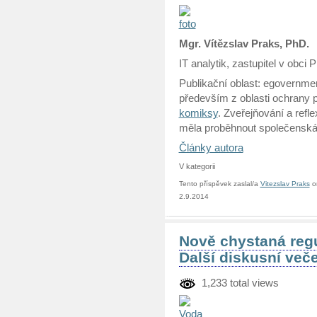
Mgr. Vítězslav Praks, PhD.
IT analytik, zastupitel v obci 
Publikační oblast: egovernmen
především z oblasti ochrany 
komiksy
. Zveřejňování a refl
měla proběhnout společenská
Články autora
V kategorii
Tento příspěvek zaslal/a
Vitezslav Praks
o
2.9.2014
Nově chystaná regu
Další diskusní več
1,233 total views