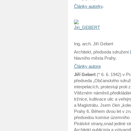
Články autorky
.
Ing. arch. Jiří Gebert
Architekt, předseda sdružení
hlavního města Prahy.
Články autora
Jiří Gebert
(* 6. 6. 1942) v Pr
předseda „Občanského sdruže
interpelacích, protestuji pro
Vítězném náměstí,předkládám
tržnice, kultivace ulic a veřej
a Magistrátu. Jsem člen „koleg
Prahy 6. Během dvou let v zr
předsedou komise územního p
Pirátské strany,snad jediné st
Architekt,publicista a výtvarn