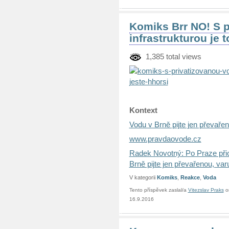
Komiks Brr NO! S 
infrastrukturou je t
1,385 total views
Kontext
Vodu v Brně pijte jen převařen
www.pravdaovode.cz
Radek Novotný: Po Praze při
Brně pijte jen převařenou, var
V kategorii
Komiks
,
Reakce
,
Voda
Tento příspěvek zaslal/a
Vitezslav Praks
o
16.9.2016