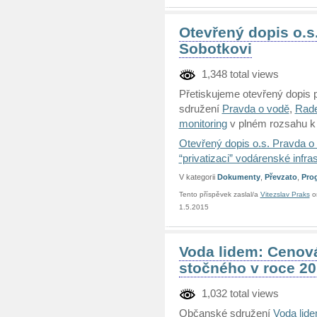
Otevřený dopis o.s
Sobotkovi
1,348 total views
Přetiskujeme otevřený dopis p
sdružení
Pravda o vodě
,
Rade
monitoring
v plném rozsahu k
Otevřený dopis o.s. Pravda 
“privatizaci” vodárenské infras
V kategorii
Dokumenty
,
Převzato
,
Pro
Tento příspěvek zaslal/a
Vitezslav Praks
o
1.5.2015
Voda lidem: Cenov
stočného v roce 20
1,032 total views
Občanské sdružení
Voda lid