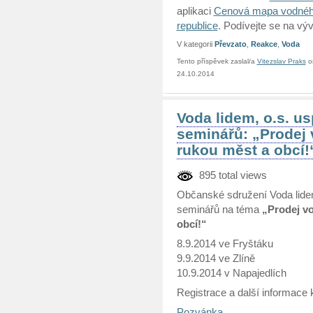
aplikaci
Cenová mapa vodného
republice
. Podívejte se na vý
V kategorii
Převzato
,
Reakce
,
Voda
Tento příspěvek zaslal/a
Vitezslav Praks
o
24.10.2014
Voda lidem, o.s. us
seminářů: „Prodej 
rukou měst a obcí!
895 total views
Občanské sdružení Voda lide
seminářů na téma
„Prodej vo
obcí!“
8.9.2014 ve Fryštáku
9.9.2014 ve Zlíně
10.9.2014 v Napajedlích
Registrace a další informace 
Pozvánka