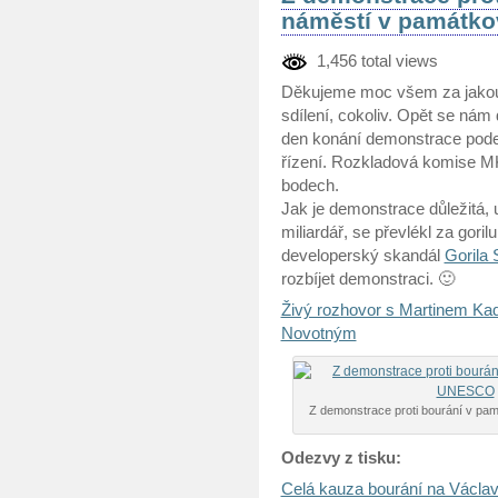
náměstí v památk
1,456 total views
Děkujeme moc všem za jakouk
sdílení, cokoliv. Opět se nám 
den konání demonstrace pode
řízení. Rozkladová komise MK
bodech.
Jak je demonstrace důležitá, u
miliardář, se převlékl za gori
developerský skandál
Gorila
rozbíjet demonstraci. 🙂
Živý rozhovor s Martinem Ka
Novotným
Z demonstrace proti bourání v 
Odezvy z tisku:
Celá kauza bourání na Václ