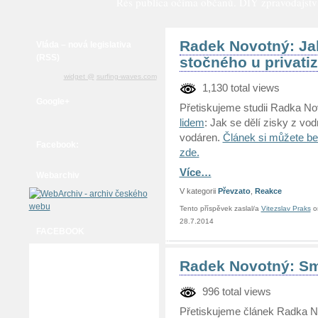
Rés publica očima občanů. DIY zpravodajství a
Radek Novotný: Jak
Vláda – nová legislativa
(RSS)
stočného u privat
widget @
surfing-waves.com
1,130 total views
Google+
Přetiskujeme studii Radka N
lidem
: Jak se dělí zisky z vo
vodáren.
Článek si můžete be
Facebook:
zde.
Více…
Webarchiv
V kategorii
Převzato
,
Reakce
Tento příspěvek zaslal/a
Vitezslav Praks
o
28.7.2014
FACEBOOK
Radek Novotný: Sm
996 total views
Přetiskujeme článek Radka 