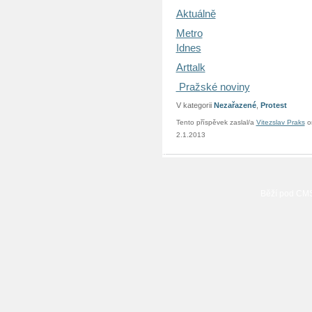
Aktuálně
Metro
Idnes
Arttalk
Pražské noviny
V kategorii
Nezařazené
,
Protest
Tento příspěvek zaslal/a
Vitezslav Praks
o
2.1.2013
Běží pod C