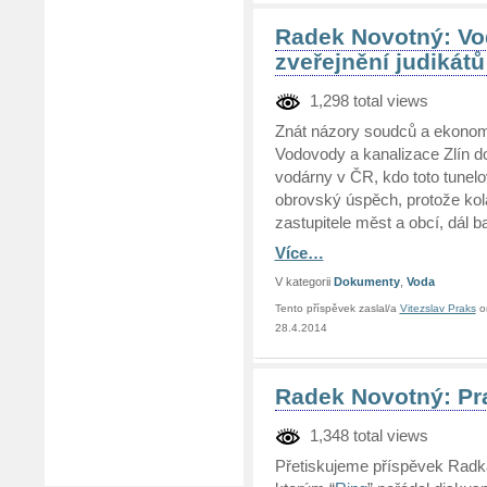
Radek Novotný: Vo
zveřejnění judikátů
1,298 total views
Znát názory soudců a ekonomů
Vodovody a kanalizace Zlín do
vodárny v ČR, kdo toto tunelov
obrovský úspěch, protože kolabo
zastupitele měst a obcí, dál ba
Více…
V kategorii
Dokumenty
,
Voda
Tento příspěvek zaslal/a
Vitezslav Praks
o
28.4.2014
Radek Novotný: Pr
1,348 total views
Přetiskujeme příspěvek Radk