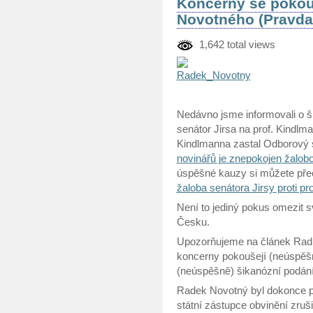
Koncerny se pokouš
Novotného (Pravda
1,642 total views
Nedávno jsme informovali o š
senátor Jirsa na prof. Kindlm
Kindlmanna zastal Odborový 
novinářů je znepokojen žalob
úspěšné kauzy si můžete přeč
žaloba senátora Jirsy proti p
Není to jediný pokus omezit s
Česku.
Upozorňujeme na článek Radka
koncerny pokoušejí (neúspěšně
(neúspěšně) šikanózní podání
Radek Novotný byl dokonce po
státní zástupce obvinění zruši