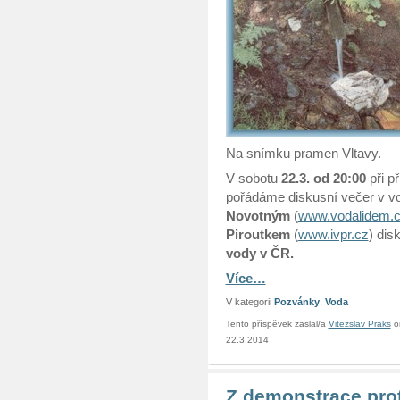
Na snímku pramen Vltavy.
V sobotu
22.3. od 20:00
při p
pořádáme diskusní večer v 
Novotným
(
www.vodalidem.
Piroutkem
(
www.ivpr.cz
) dis
vody v ČR.
Více…
V kategorii
Pozvánky
,
Voda
Tento příspěvek zaslal/a
Vitezslav Praks
o
22.3.2014
Z demonstrace pro