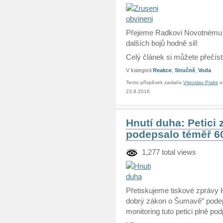
Přejeme Radkovi Novotnému (i
dalších bojů hodně sil!
Celý článek si můžete přečís
V kategorii
Reakce
,
Stručně
,
Voda
Tento příspěvek zaslal/a
Vitezslav Praks
o
23.8.2016
Hnutí duha: Petici
podepsalo téměř 60
1,277 total views
Přetiskujeme tiskové zprávy H
dobrý zákon o Šumavě” podep
monitoring tuto petici plně po