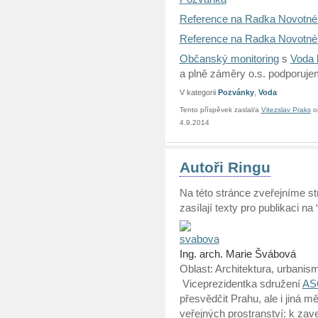
Reference na Radka Novotné
Reference na Radka Novotnéh
Občanský monitoring
s
Voda 
a plně záměry o.s. podporuje
V kategorii
Pozvánky
,
Voda
Tento příspěvek zaslal/a
Vitezslav Praks
o
4.9.2014
Autoři Ringu
Na této stránce zveřejníme str
zasílají texty pro publikaci na 
Ing. arch. Marie Švábová
Oblast: Architektura, urbani
Viceprezidentka sdružení
AS
přesvědčit Prahu, ale i jiná 
veřejných prostranství: k zav