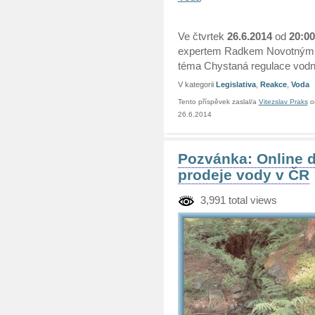
Ve čtvrtek
26.6.2014
od
20:0
expertem Radkem Novotným 
téma Chystaná regulace vodn
V kategorii
Legislativa
,
Reakce
,
Voda
Tento příspěvek zaslal/a
Vitezslav Praks
o
26.6.2014
Pozvánka: Online d
prodeje vody v ČR
3,991 total views