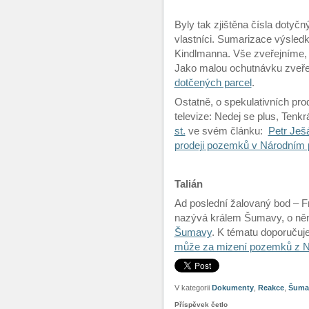
Byly tak zjištěna čísla dotyčný
vlastníci. Sumarizace výsledk
Kindlmanna. Vše zveřejníme, 
Jako malou ochutnávku zveř
dotčených parcel
.
Ostatně, o spekulativních pr
televize: Nedej se plus, Tenkr
st.
ve svém článku:
Petr Ješá
prodeji pozemků v Národním
Talián
Ad poslední žalovaný bod – Fr
nazývá králem Šumavy, o něm
Šumavy
. K tématu doporučuj
může za mizení pozemků z NP
V kategorii
Dokumenty
,
Reakce
,
Šuma
Příspěvek četlo