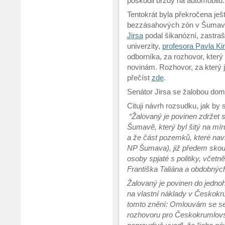
poškodil brzdy na automobilu.
Tentokrát byla překročena ješ
bezzásahových zón v Šumav
Jirsa
podal šikanózní, zastraš
univerzity,
profesora Pavla K
odborníka, za rozhovor, který
novinám. Rozhovor, za který 
přečíst
zde
.
Senátor Jirsa se žalobou dom
Cituji návrh rozsudku, jak by s
“Žalovaný je povinen zdržet 
Šumavě, který byl šitý na m
a že část pozemků, které navrh
NP Šumava), již předem skoupi
osoby spjaté s politiky, vče
Františka Taliána a obdobnýc
Žalovaný je povinen do jednoh
na vlastní náklady v Českok
tomto znění: Omlouvám se sen
rozhovoru pro Českokrumlovský