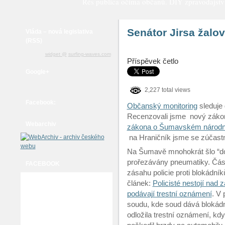
Rés publica očima občanů. DIY zpravodajství a
Senátor Jirsa žalo
Vláda – nová legislativa
(RSS)
widget @
surfing-waves.com
Příspěvek četlo
Google+
2,227 total views
Facebook:
Občanský monitoring
sleduje
Recenzovali jsme nový záko
Webarchiv
zákona o Šumavském národn
na Hraničník jsme se zúčastni
Na Šumavě mnohokrát šlo “do 
prořezávány pneumatiky. Část 
FACEBOOK
zásahu policie proti blokádní
článek:
Policisté nestojí nad
podávají trestní oznámení
. V 
soudu, kde soud dává blokádní
odložila trestní oznámení, kd