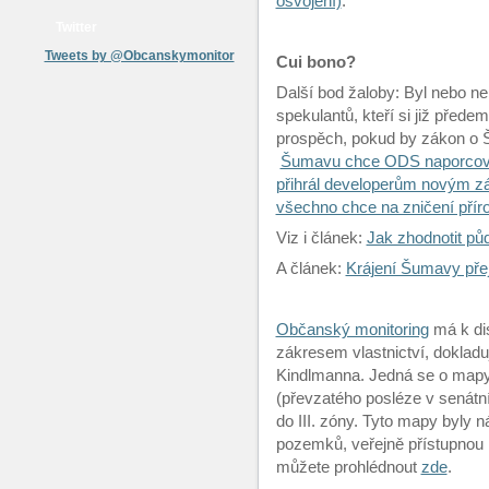
osvojení)
.
Twitter
Tweets by @Obcanskymonitor
Cui bono?
Další bod žaloby: Byl nebo 
spekulantů, kteří si již před
prospěch, pokud by zákon o Š
Šumavu chce ODS naporcovat
přihrál developerům novým zá
všechno chce na zničení přír
Viz i článek:
Jak zhodnotit p
A článek:
Krájení Šumavy pře
Občanský monitoring
má k di
zákresem vlastnictví, dokladuj
Kindlmanna. Jedná se o mapy 
(převzatého posléze v senátním
do III. zóny. Tyto mapy byly 
pozemků, veřejně přístupnou n
můžete prohlédnout
zde
.