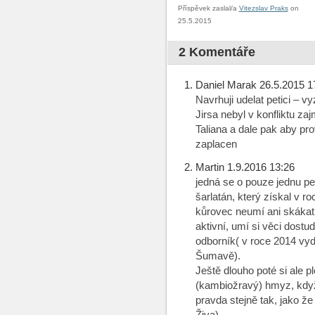
Příspěvek zaslal/a
Vitezslav Praks
on
25.5.2015
2 Komentáře
Daniel Marak 26.5.2015 1
Navrhuji udelat petici – vy
Jirsa nebyl v konfliktu z
Taliana a dale pak aby prov
zaplacen
Martin 1.9.2016 13:26
jedná se o pouze jednu pe
šarlatán, který získal v 
kůrovec neumí ani skákat (
aktivní, umí si věci dost
odborník( v roce 2014 vyd
Šumavě).
Ještě dlouho poté si ale p
(kambiožravý) hmyz, když 
pravda stejně tak, jako ž
Živa).