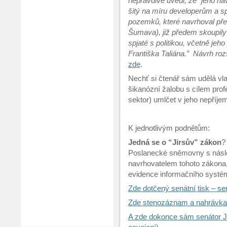
nepravdivě uvedl, že “jeho n
šitý na míru developerům a 
pozemků, které navrhoval přev
Šumava), již předem skoupily 
spjaté s politikou, včetně j
Františka Taliána.” Návrh roz
zde
.
Nechť si čtenář sám udělá vl
šikanózní žalobu s cílem pr
sektor) umlčet v jeho nepříjem
K jednotlivým podnětům:
Jedná se o “Jirsův” zákon
?
Poslanecké sněmovny s násled
navrhovatelem tohoto zákona,
evidence informačního systé
Zde dotčený senátní tisk – se
Zde stenozáznam a nahrávka
A zde dokonce sám senátor Ji