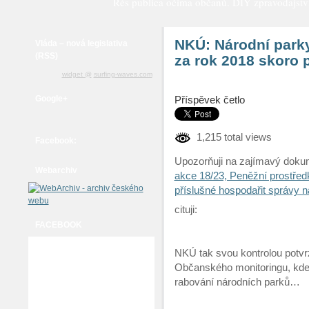
Rés publica očima občanů. DIY zpravodajství a
NKÚ: Národní park
Vláda – nová legislativa
(RSS)
za rok 2018 skoro 
widget @
surfing-waves.com
Google+
Příspěvek četlo
1,215 total views
Facebook:
Upozorňuji na zajímavý doku
Webarchiv
akce 18/23, Peněžní prostředk
příslušné hospodařit správy 
cituji:
FACEBOOK
NKÚ tak svou kontrolou potvr
Občanského monitoringu, kde
rabování národních parků…