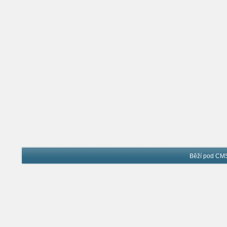
Běží pod C