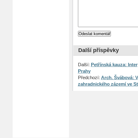
Další příspěvky
Další:
Petřínská kauza: Inte
Prahy
Předchozí:
Arch. Švábová: V
zahradnického zázemí ve S