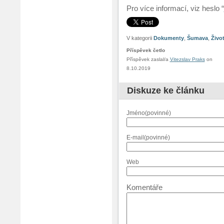
Pro více informací, viz heslo “
V kategorii
Dokumenty
,
Šumava
,
Život
Příspěvek četlo
Příspěvek zaslal/a
Vitezslav Praks
on
8.10.2019
Diskuze ke článku
Jméno(povinné)
E-mail(povinné)
Web
Komentáře