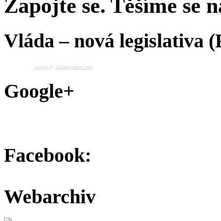
Zapojte se. Těšíme se na
Vláda – nová legislativa 
widget @
surfing-waves.com
Google+
Facebook:
Webarchiv